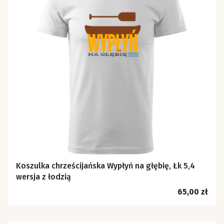
Koszulka chrześcijańska Wypłyń na głębię, Łk 5,4
wersja z łodzią
Cena
65,00 zł