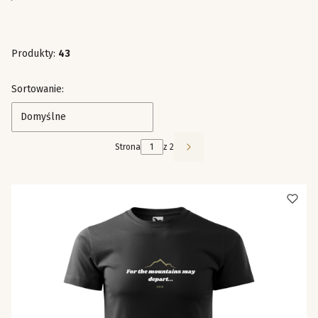
Produkty:
43
Lista produktów
Sortowanie:
Domyślne
Strona
z 2
Następne produkty