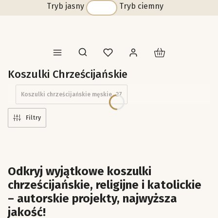
Tryb jasny
Tryb ciemny
Produkty w koszyk
Otwórz wyszukiwarkę
Koszulki Chrześcijańskie
Koszulki chrześcijańskie męskie
27
Filtry
Odkryj wyjątkowe koszulki
chrześcijańskie, religijne i katolickie
– autorskie projekty, najwyższa
jakość!