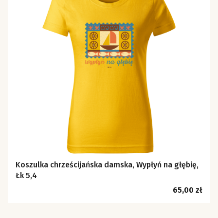
Koszulka chrześcijańska damska, Wypłyń na głębię,
Łk 5,4
Cena
65,00 zł