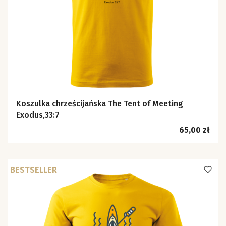
Koszulka chrześcijańska The Tent of Meeting
Exodus,33:7
Cena
65,00 zł
BESTSELLER