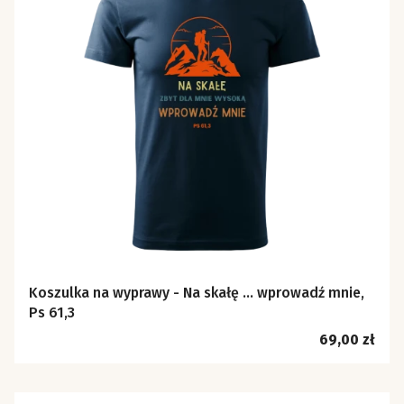
Koszulka na wyprawy - Na skałę ... wprowadź mnie,
Ps 61,3
Cena
69,00 zł