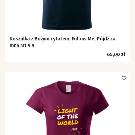
Koszulka z Bożym cytatem, Follow Me, Pójdź za
mną Mt 9,9
Cena
65,00 zł