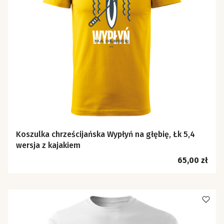
Koszulka chrześcijańska Wypłyń na głębię, Łk 5,4
wersja z kajakiem
Cena
65,00 zł