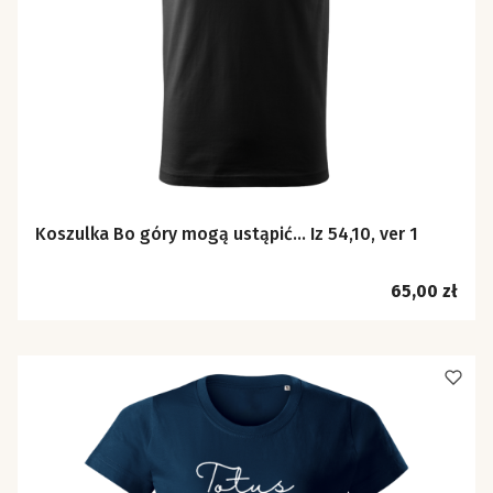
Koszulka Bo góry mogą ustąpić… Iz 54,10, ver 1
Cena
65,00 zł