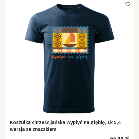
Koszulka chrześcijańska Wypłyń na głębię, Łk 5,4
wersja ze znaczkiem
Cena
65,00 zł