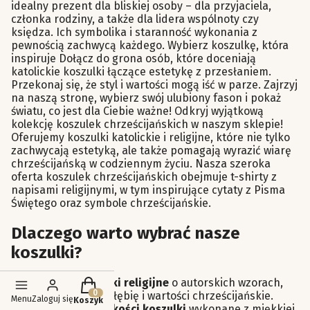
idealny prezent dla bliskiej osoby – dla przyjaciela,
członka rodziny, a także dla lidera wspólnoty czy
księdza. Ich symbolika i staranność wykonania z
pewnością zachwycą każdego. Wybierz koszulkę, która
inspiruje Dołącz do grona osób, które doceniają
katolickie koszulki łączące estetykę z przesłaniem.
Przekonaj się, że styl i wartości mogą iść w parze. Zajrzyj
na naszą stronę, wybierz swój ulubiony fason i pokaż
światu, co jest dla Ciebie ważne! Odkryj wyjątkową
kolekcję koszulek chrześcijańskich w naszym sklepie!
Oferujemy koszulki katolickie i religijne, które nie tylko
zachwycają estetyką, ale także pomagają wyrazić wiarę
chrześcijańską w codziennym życiu. Nasza szeroka
oferta koszulek chrześcijańskich obejmuje t-shirty z
napisami religijnymi, w tym inspirujące cytaty z Pisma
Świętego oraz symbole chrześcijańskie.
Dlaczego warto wybrać nasze
koszulki?
Produkty w koszyku: 0. Zobacz szczegóły
Piękne koszulki religijne
o autorskich wzorach,
które oddają głębię i wartości chrześcijańskie.
Menu
Zaloguj się
Koszyk
Doskonałej jakości koszulki
wykonane z miękkiej