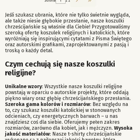
Strona
z 2
Przejdź do ostatniej st
Jeśli szukasz ubrania, które nie tylko świetnie wygląda,
ale także niesie głębokie przesłanie, nasze koszulki
chrześcijańskie są właśnie dla Ciebie! Przygotowaliśmy
szeroką ofertę koszulek religijnych i katolickich, które
wyróżniają się inspirującymi cytatami z Pisma Świętego
oraz autorskimi grafikami, zaprojektowanymi z pasją i
troską o każdy detal.
Czym cechują się nasze koszulki
religijne?
Unikalne wzory
: Wszystkie nasze koszulki religijne
powstają w oparciu o autorskie projekty, które oddają
piękno wiary oraz głębię chrześcijańskiego przesłania.
Szeroka gama kolorów i rozmiarów
: Bez względu na
to, czy szukasz koszulki katolickiej w stonowanych
odcieniach, czy energetycznych barwach – u nas
znajdziesz coś dla siebie. Oferujemy pełen zakres
rozmiarów, zarówno dla kobiet, jak i mężczyzn.
Wysoka
jakość materiałów
: Nasze t-shirty chrześcijańskie
wykonane są z najlepszej jakości bawełny, która