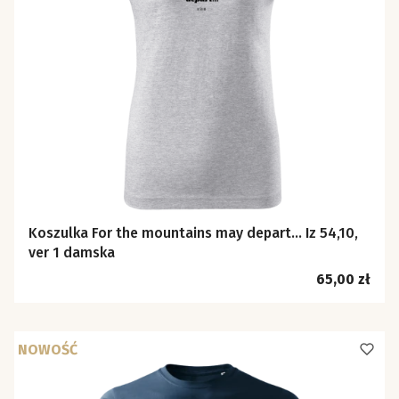
Koszulka For the mountains may depart… Iz 54,10,
ver 1 damska
Cena
65,00 zł
NOWOŚĆ