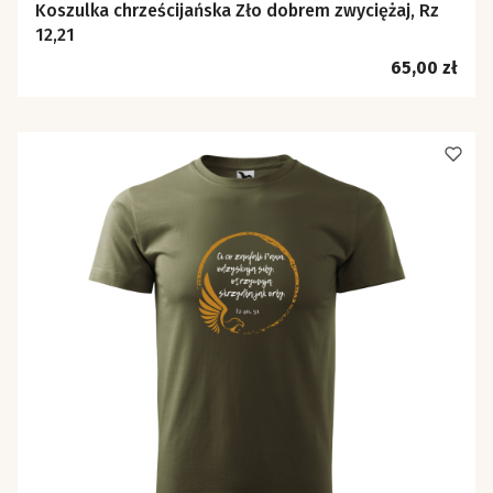
Koszulka chrześcijańska Zło dobrem zwyciężaj, Rz
12,21
Cena
65,00 zł