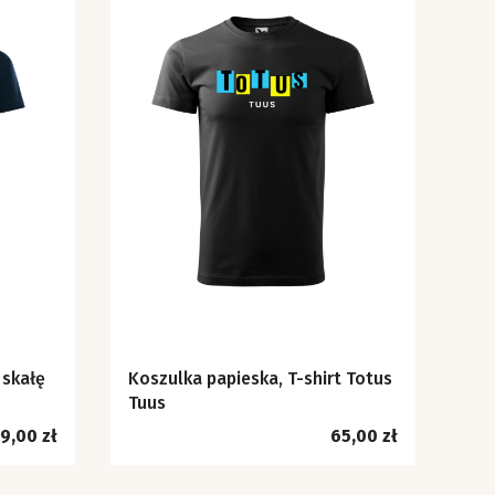
 skałę
Koszulka papieska, T-shirt Totus
Tuus
ena
Cena
9,00 zł
65,00 zł