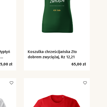
Wypłyń
Koszulka chrześcijańska Zło
e
dobrem zwyciężaj, Rz 12,21
ena
Cena
5,00 zł
65,00 zł