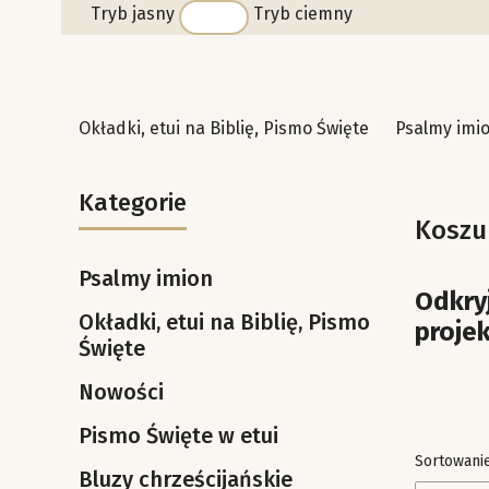
Tryb jasny
Tryb ciemny
Okładki, etui na Biblię, Pismo Święte
Psalmy imi
Kategorie
Koszul
Psalmy imion
Odkryj
Okładki, etui na Biblię, Pismo
projek
Święte
Nowości
Pismo Święte w etui
Lista 
Sortowanie
Bluzy chrześcijańskie