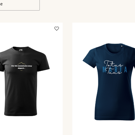
ne
kie