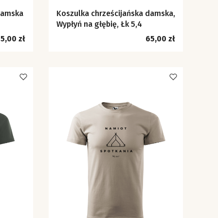
damska
Koszulka chrześcijańska damska,
Wypłyń na głębię, Łk 5,4
ena
Cena
5,00 zł
65,00 zł