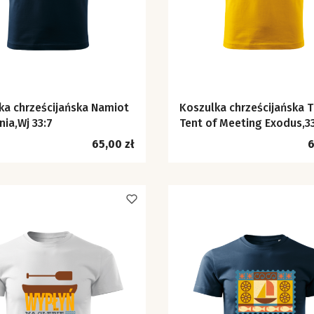
ka chrześcijańska Namiot
Koszulka chrześcijańska 
nia,Wj 33:7
Tent of Meeting Exodus,3
Cena
C
65,00 zł
6