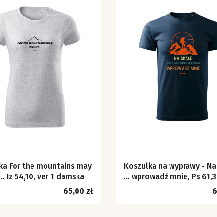
ka For the mountains may
Koszulka na wyprawy - Na
… Iz 54,10, ver 1 damska
... wprowadź mnie, Ps 61,3
Cena
C
65,00 zł
6