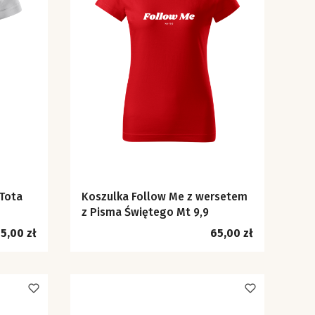
 Tota
Koszulka Follow Me z wersetem
z Pisma Świętego Mt 9,9
ena
Cena
5,00 zł
65,00 zł