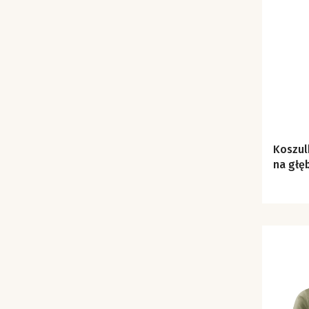
Koszul
na głęb