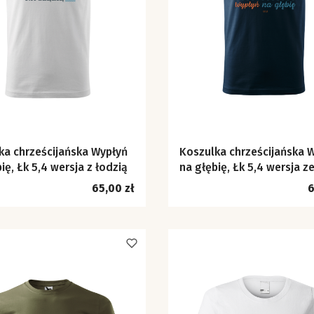
ka chrześcijańska Wypłyń
Koszulka chrześcijańska 
ię, Łk 5,4 wersja z łodzią
na głębię, Łk 5,4 wersja z
znaczkiem
Cena
C
65,00 zł
6