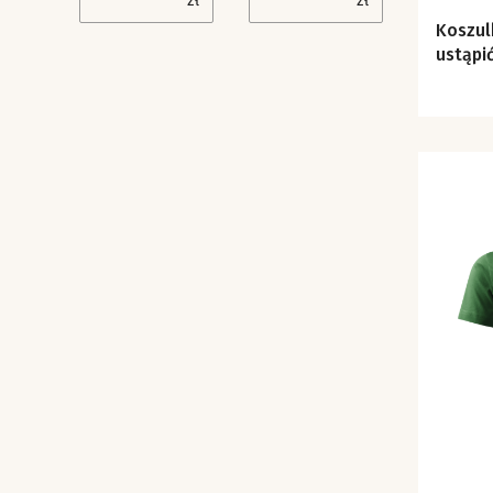
zł
zł
Koszulka Bo gór
ustąpić