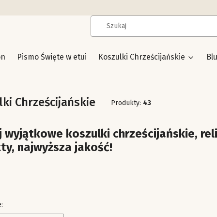
on
Pismo Święte w etui
Koszulki Chrześcijańskie
Bl
ki Chrześcijańskie
Produkty:
43
 wyjątkowe koszulki chrześcijańskie, reli
ty, najwyższa jakość!
produktów
: