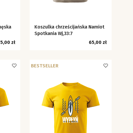
męska
Koszulka chrześcijańska Namiot
Spotkania Wj,33:7
ena
Cena
5,00 zł
65,00 zł
BESTSELLER