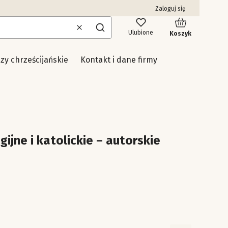
Zaloguj się
Produkty w kosz
Wyczyść
Szukaj
Ulubione
Koszyk
uzy chrześcijańskie
Kontakt i dane firmy
gijne i katolickie – autorskie