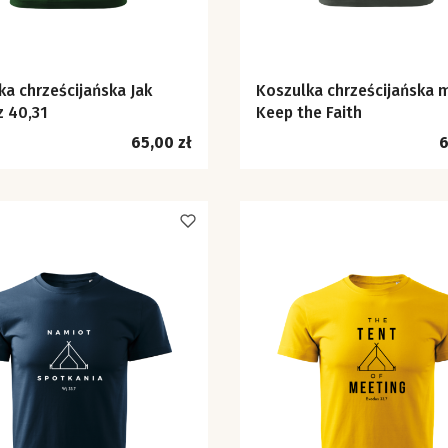
ka chrześcijańska Jak
Koszulka chrześcijańska 
Iz 40,31
Keep the Faith
Cena
C
65,00 zł
6