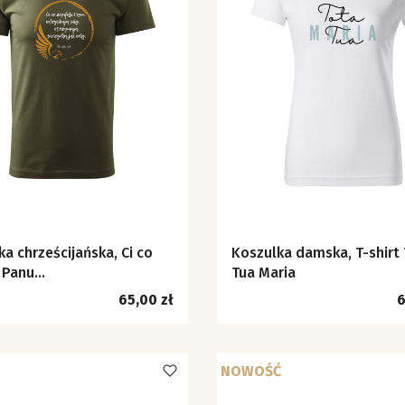
a chrześcijańska, Ci co
Koszulka damska, T-shirt
 Panu...
Tua Maria
Cena
C
65,00 zł
6
NOWOŚĆ