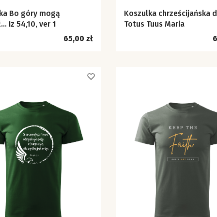
y mogą
Koszulka chrześcijańska 
… Iz 54,10, ver 1
Totus Tuus Maria
Cena
C
65,00 zł
6