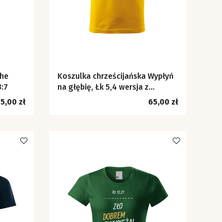
The
Koszulka chrześcijańska Wypłyń
3:7
na głębię, Łk 5,4 wersja z
kajakiem
ena
Cena
5,00 zł
65,00 zł