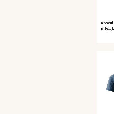
Koszul
orły...,