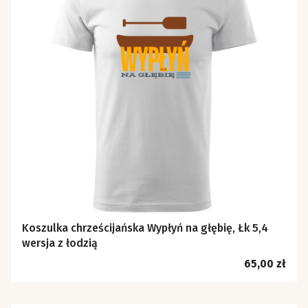
Koszulka chrześcijańska Wypłyń na głębię, Łk 5,4
wersja z łodzią
Cena
65,00 zł