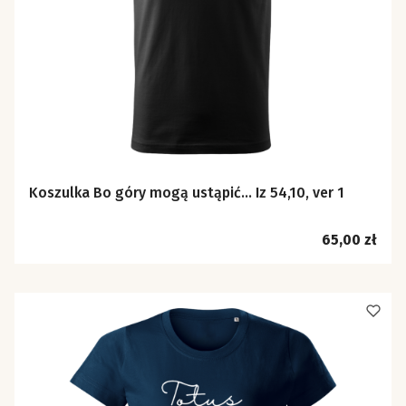
Koszulka Bo góry mogą ustąpić… Iz 54,10, ver 1
Cena
65,00 zł