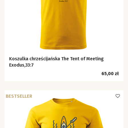
Koszulka chrześcijańska The Tent of Meeting
Exodus,33:7
Cena
65,00 zł
BESTSELLER