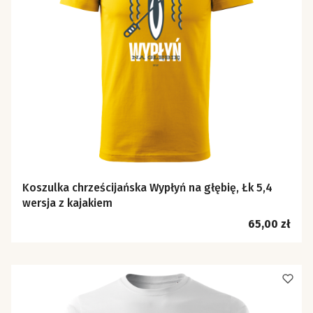
Koszulka chrześcijańska Wypłyń na głębię, Łk 5,4
wersja z kajakiem
Cena
65,00 zł