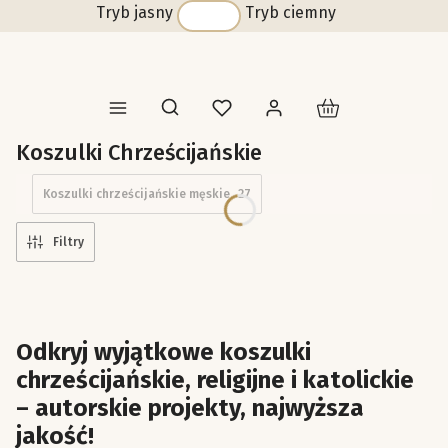
Tryb jasny
Tryb ciemny
Produkty w koszyk
Otwórz wyszukiwarkę
Koszulki Chrześcijańskie
Koszulki chrześcijańskie męskie
27
Filtry
Odkryj wyjątkowe koszulki
chrześcijańskie, religijne i katolickie
– autorskie projekty, najwyższa
jakość!