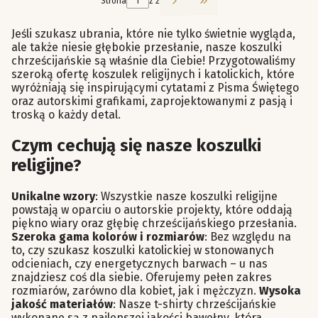
Strona
z 2
Przejdź do ostatniej st
Jeśli szukasz ubrania, które nie tylko świetnie wygląda,
ale także niesie głębokie przesłanie, nasze koszulki
chrześcijańskie są właśnie dla Ciebie! Przygotowaliśmy
szeroką ofertę koszulek religijnych i katolickich, które
wyróżniają się inspirującymi cytatami z Pisma Świętego
oraz autorskimi grafikami, zaprojektowanymi z pasją i
troską o każdy detal.
Czym cechują się nasze koszulki
religijne?
Unikalne wzory
: Wszystkie nasze koszulki religijne
powstają w oparciu o autorskie projekty, które oddają
piękno wiary oraz głębię chrześcijańskiego przesłania.
Szeroka gama kolorów i rozmiarów
: Bez względu na
to, czy szukasz koszulki katolickiej w stonowanych
odcieniach, czy energetycznych barwach – u nas
znajdziesz coś dla siebie. Oferujemy pełen zakres
rozmiarów, zarówno dla kobiet, jak i mężczyzn.
Wysoka
jakość materiałów
: Nasze t-shirty chrześcijańskie
wykonane są z najlepszej jakości bawełny, która