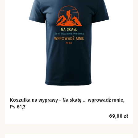
Koszulka na wyprawy - Na skałę ... wprowadź mnie,
Ps 61,3
Cena
69,00 zł