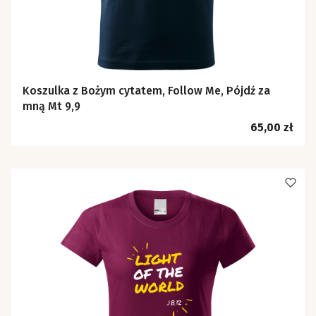
Koszulka z Bożym cytatem, Follow Me, Pójdź za
mną Mt 9,9
Cena
65,00 zł