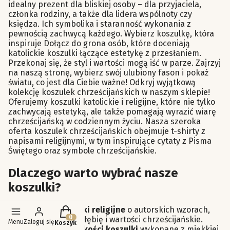
idealny prezent dla bliskiej osoby – dla przyjaciela,
członka rodziny, a także dla lidera wspólnoty czy
księdza. Ich symbolika i staranność wykonania z
pewnością zachwycą każdego. Wybierz koszulkę, która
inspiruje Dołącz do grona osób, które doceniają
katolickie koszulki łączące estetykę z przesłaniem.
Przekonaj się, że styl i wartości mogą iść w parze. Zajrzyj
na naszą stronę, wybierz swój ulubiony fason i pokaż
światu, co jest dla Ciebie ważne! Odkryj wyjątkową
kolekcję koszulek chrześcijańskich w naszym sklepie!
Oferujemy koszulki katolickie i religijne, które nie tylko
zachwycają estetyką, ale także pomagają wyrazić wiarę
chrześcijańską w codziennym życiu. Nasza szeroka
oferta koszulek chrześcijańskich obejmuje t-shirty z
napisami religijnymi, w tym inspirujące cytaty z Pisma
Świętego oraz symbole chrześcijańskie.
Dlaczego warto wybrać nasze
koszulki?
Produkty w koszyku: 0. Zobacz szczegóły
Piękne koszulki religijne
o autorskich wzorach,
które oddają głębię i wartości chrześcijańskie.
Menu
Zaloguj się
Koszyk
Doskonałej jakości koszulki
wykonane z miękkiej