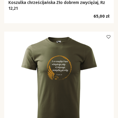
Koszulka chrześcijańska Zło dobrem zwyciężaj, Rz
12,21
Cena
65,00 zł