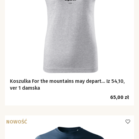
Koszulka For the mountains may depart… Iz 54,10,
ver 1 damska
Cena
65,00 zł
NOWOŚĆ