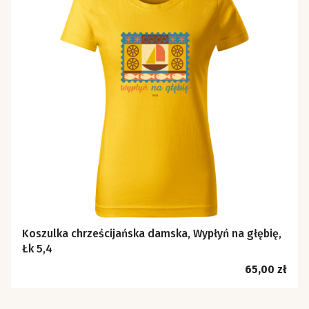
Koszulka chrześcijańska damska, Wypłyń na głębię,
Łk 5,4
Cena
65,00 zł