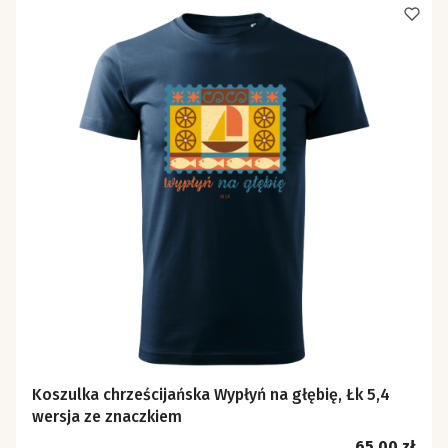
Koszulka chrześcijańska Wypłyń na głębię, Łk 5,4
wersja ze znaczkiem
Cena
65,00 zł