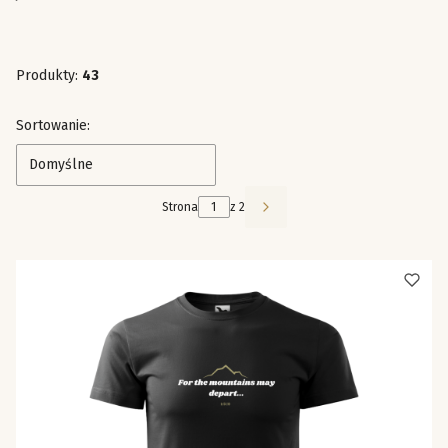
Produkty:
43
Lista produktów
Sortowanie:
Domyślne
Strona
z 2
Następne produkty