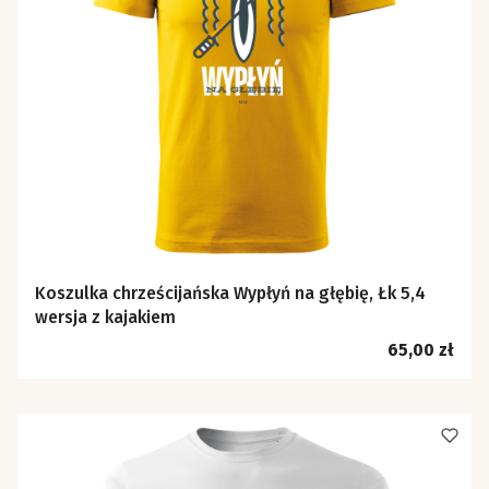
Koszulka chrześcijańska Wypłyń na głębię, Łk 5,4
wersja z kajakiem
Cena
65,00 zł