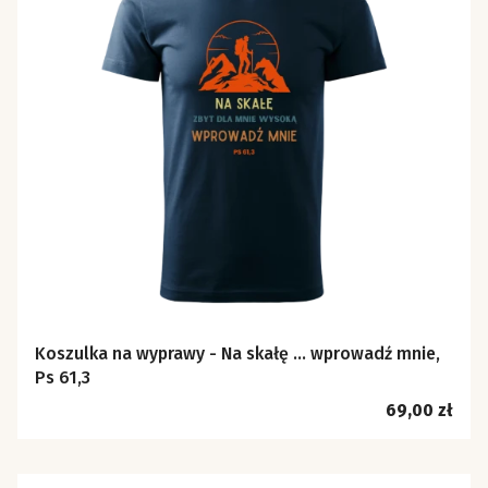
Koszulka na wyprawy - Na skałę ... wprowadź mnie,
Ps 61,3
Cena
69,00 zł