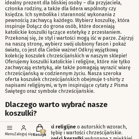
idealny prezent dla bliskiej osoby – dla przyjaciela,
członka rodziny, a także dla lidera wspólnoty czy
księdza. Ich symbolika i staranność wykonania z
pewnością zachwycą każdego. Wybierz koszulkę, która
inspiruje Dołącz do grona osób, które doceniają
katolickie koszulki łączące estetykę z przesłaniem.
Przekonaj się, że styl i wartości mogą iść w parze. Zajrzyj
na naszą stronę, wybierz swój ulubiony fason i pokaż
światu, co jest dla Ciebie ważne! Odkryj wyjątkową
kolekcję koszulek chrześcijańskich w naszym sklepie!
Oferujemy koszulki katolickie i religijne, które nie tylko
zachwycają estetyką, ale także pomagają wyrazić wiarę
chrześcijańską w codziennym życiu. Nasza szeroka
oferta koszulek chrześcijańskich obejmuje t-shirty z
napisami religijnymi, w tym inspirujące cytaty z Pisma
Świętego oraz symbole chrześcijańskie.
Dlaczego warto wybrać nasze
koszulki?
Produkty w koszyku: 0. Zobacz szczegóły
Piękne koszulki religijne
o autorskich wzorach,
które oddają głębię i wartości chrześcijańskie.
Menu
Zaloguj się
Koszyk
Doskonałej jakości koszulki
wykonane z miękkiej