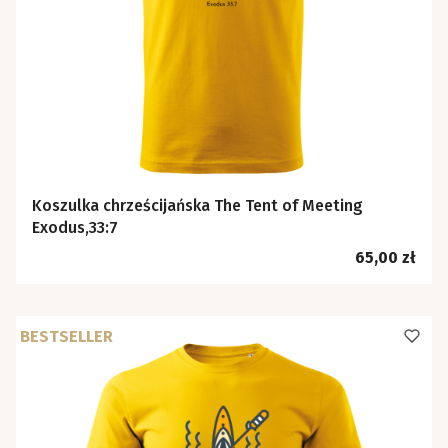
Koszulka chrześcijańska The Tent of Meeting
Exodus,33:7
Cena
65,00 zł
BESTSELLER