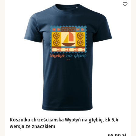
Koszulka chrześcijańska Wypłyń na głębię, Łk 5,4
wersja ze znaczkiem
Cena
65,00 zł