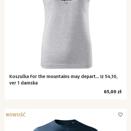
Koszulka For the mountains may depart… Iz 54,10,
ver 1 damska
Cena
65,00 zł
NOWOŚĆ