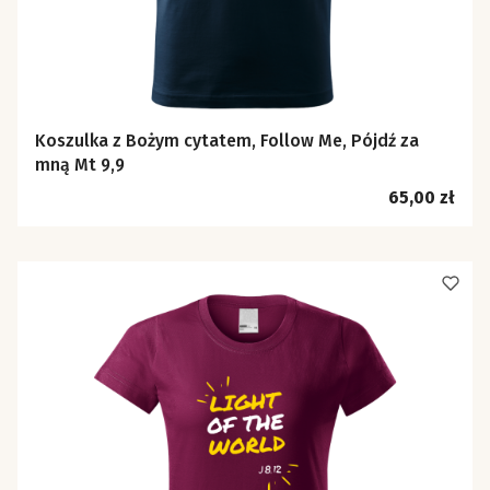
Koszulka z Bożym cytatem, Follow Me, Pójdź za
mną Mt 9,9
Cena
65,00 zł