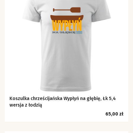
Koszulka chrześcijańska Wypłyń na głębię, Łk 5,4
wersja z łodzią
Cena
65,00 zł