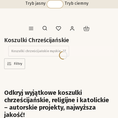
Tryb jasny
Tryb ciemny
Produkty w koszyk
Otwórz wyszukiwarkę
Koszulki Chrześcijańskie
Koszulki chrześcijańskie męskie
27
Filtry
Odkryj wyjątkowe koszulki
chrześcijańskie, religijne i katolickie
– autorskie projekty, najwyższa
jakość!