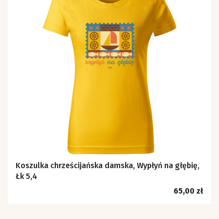
Koszulka chrześcijańska damska, Wypłyń na głębię,
Łk 5,4
Cena
65,00 zł