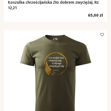
Koszulka chrześcijańska Zło dobrem zwyciężaj, Rz
12,21
Cena
65,00 zł