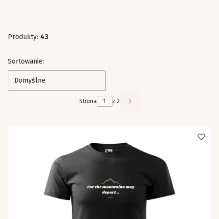
Produkty:
43
Lista produktów
Sortowanie:
Domyślne
Strona
z 2
Następne produkty