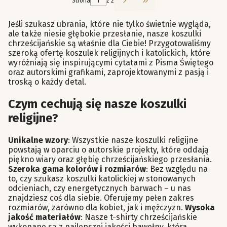
Strona
z 2
Przejdź do ostatniej st
Jeśli szukasz ubrania, które nie tylko świetnie wygląda,
ale także niesie głębokie przesłanie, nasze koszulki
chrześcijańskie są właśnie dla Ciebie! Przygotowaliśmy
szeroką ofertę koszulek religijnych i katolickich, które
wyróżniają się inspirującymi cytatami z Pisma Świętego
oraz autorskimi grafikami, zaprojektowanymi z pasją i
troską o każdy detal.
Czym cechują się nasze koszulki
religijne?
Unikalne wzory
: Wszystkie nasze koszulki religijne
powstają w oparciu o autorskie projekty, które oddają
piękno wiary oraz głębię chrześcijańskiego przesłania.
Szeroka gama kolorów i rozmiarów
: Bez względu na
to, czy szukasz koszulki katolickiej w stonowanych
odcieniach, czy energetycznych barwach – u nas
znajdziesz coś dla siebie. Oferujemy pełen zakres
rozmiarów, zarówno dla kobiet, jak i mężczyzn.
Wysoka
jakość materiałów
: Nasze t-shirty chrześcijańskie
wykonane są z najlepszej jakości bawełny, która