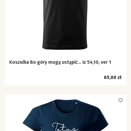
Koszulka Bo góry mogą ustąpić… Iz 54,10, ver 1
Cena
65,00 zł