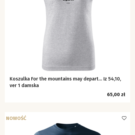
Koszulka For the mountains may depart… Iz 54,10,
ver 1 damska
Cena
65,00 zł
NOWOŚĆ