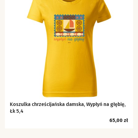
Koszulka chrześcijańska damska, Wypłyń na głębię,
Łk 5,4
Cena
65,00 zł