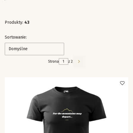
Produkty:
43
Lista produktów
Sortowanie:
Domyślne
Strona
z 2
Następne produkty