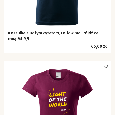
Koszulka z Bożym cytatem, Follow Me, Pójdź za
mną Mt 9,9
Cena
65,00 zł