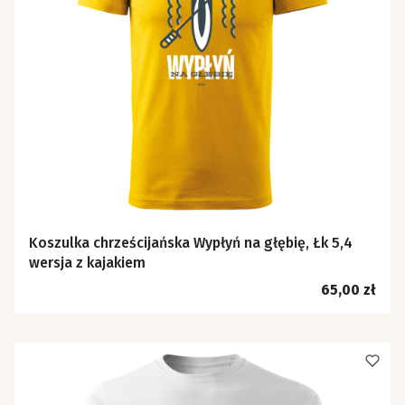
Koszulka chrześcijańska Wypłyń na głębię, Łk 5,4
wersja z kajakiem
Cena
65,00 zł