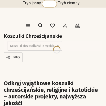
Tryb jasny
Tryb ciemny
Produkty w koszyk
Otwórz wyszukiwarkę
Koszulki Chrześcijańskie
Koszulki chrześcijańskie męskie
27
Filtry
Odkryj wyjątkowe koszulki
chrześcijańskie, religijne i katolickie
– autorskie projekty, najwyższa
jakość!