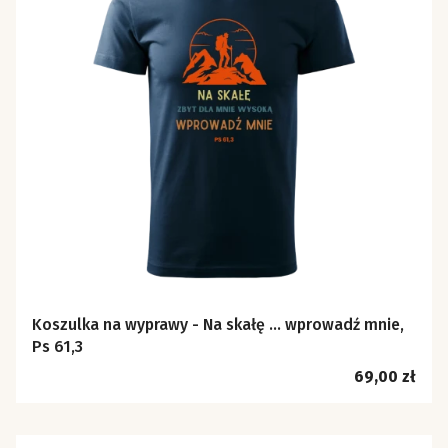
Koszulka na wyprawy - Na skałę ... wprowadź mnie,
Ps 61,3
Cena
69,00 zł