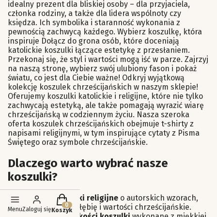
idealny prezent dla bliskiej osoby – dla przyjaciela,
członka rodziny, a także dla lidera wspólnoty czy
księdza. Ich symbolika i staranność wykonania z
pewnością zachwycą każdego. Wybierz koszulkę, która
inspiruje Dołącz do grona osób, które doceniają
katolickie koszulki łączące estetykę z przesłaniem.
Przekonaj się, że styl i wartości mogą iść w parze. Zajrzyj
na naszą stronę, wybierz swój ulubiony fason i pokaż
światu, co jest dla Ciebie ważne! Odkryj wyjątkową
kolekcję koszulek chrześcijańskich w naszym sklepie!
Oferujemy koszulki katolickie i religijne, które nie tylko
zachwycają estetyką, ale także pomagają wyrazić wiarę
chrześcijańską w codziennym życiu. Nasza szeroka
oferta koszulek chrześcijańskich obejmuje t-shirty z
napisami religijnymi, w tym inspirujące cytaty z Pisma
Świętego oraz symbole chrześcijańskie.
Dlaczego warto wybrać nasze
koszulki?
Produkty w koszyku: 0. Zobacz szczegóły
Piękne koszulki religijne
o autorskich wzorach,
które oddają głębię i wartości chrześcijańskie.
Menu
Zaloguj się
Koszyk
Doskonałej jakości koszulki
wykonane z miękkiej