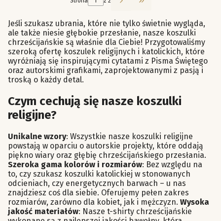
Strona
z 2
Przejdź do ostatniej st
Jeśli szukasz ubrania, które nie tylko świetnie wygląda,
ale także niesie głębokie przesłanie, nasze koszulki
chrześcijańskie są właśnie dla Ciebie! Przygotowaliśmy
szeroką ofertę koszulek religijnych i katolickich, które
wyróżniają się inspirującymi cytatami z Pisma Świętego
oraz autorskimi grafikami, zaprojektowanymi z pasją i
troską o każdy detal.
Czym cechują się nasze koszulki
religijne?
Unikalne wzory
: Wszystkie nasze koszulki religijne
powstają w oparciu o autorskie projekty, które oddają
piękno wiary oraz głębię chrześcijańskiego przesłania.
Szeroka gama kolorów i rozmiarów
: Bez względu na
to, czy szukasz koszulki katolickiej w stonowanych
odcieniach, czy energetycznych barwach – u nas
znajdziesz coś dla siebie. Oferujemy pełen zakres
rozmiarów, zarówno dla kobiet, jak i mężczyzn.
Wysoka
jakość materiałów
: Nasze t-shirty chrześcijańskie
wykonane są z najlepszej jakości bawełny, która