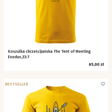
Koszulka chrześcijańska The Tent of Meeting
Exodus,33:7
Cena
65,00 zł
BESTSELLER