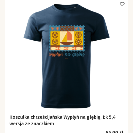
Koszulka chrześcijańska Wypłyń na głębię, Łk 5,4
wersja ze znaczkiem
Cena
65,00 zł