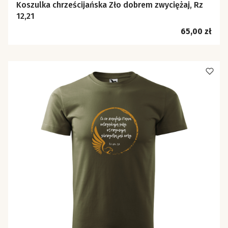
Koszulka chrześcijańska Zło dobrem zwyciężaj, Rz
12,21
Cena
65,00 zł