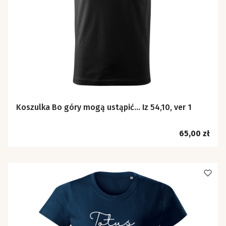
Koszulka Bo góry mogą ustąpić… Iz 54,10, ver 1
Cena
65,00 zł