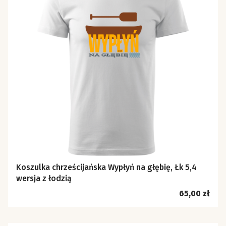
Koszulka chrześcijańska Wypłyń na głębię, Łk 5,4
wersja z łodzią
Cena
65,00 zł