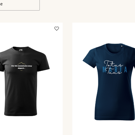
ne
kie