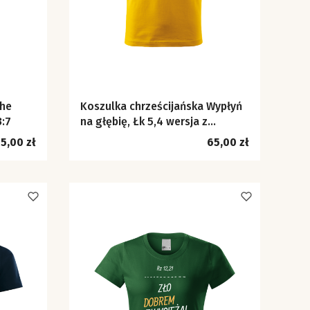
The
Koszulka chrześcijańska Wypłyń
3:7
na głębię, Łk 5,4 wersja z
kajakiem
ena
Cena
5,00 zł
65,00 zł