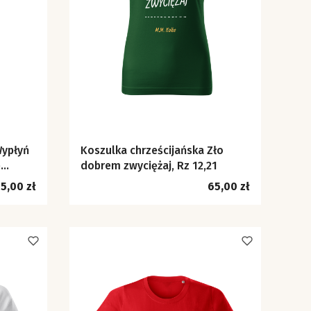
Wypłyń
Koszulka chrześcijańska Zło
e
dobrem zwyciężaj, Rz 12,21
ena
Cena
5,00 zł
65,00 zł