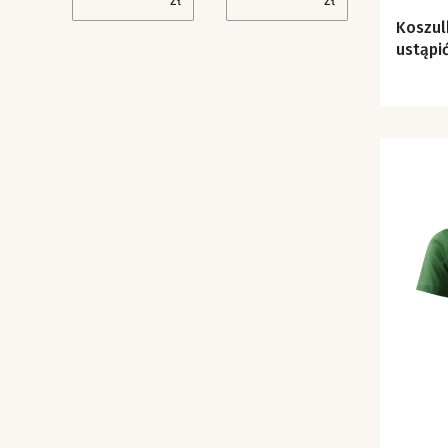
zł
zł
Koszulka Bo gór
ustąpić