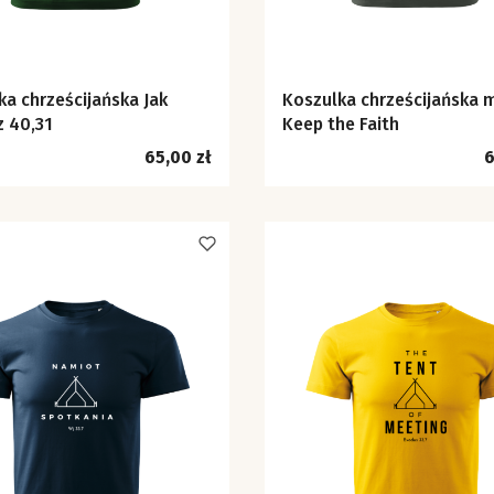
ka chrześcijańska Jak
Koszulka chrześcijańska 
Iz 40,31
Keep the Faith
Cena
C
65,00 zł
6