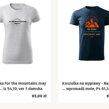
ka For the mountains may
Koszulka na wyprawy - Na
… Iz 54,10, ver 1 damska
... wprowadź mnie, Ps 61,3
Cena
C
65,00 zł
6