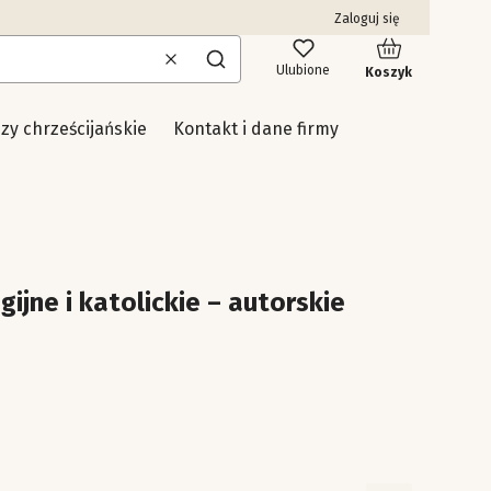
Zaloguj się
Produkty w kosz
Wyczyść
Szukaj
Ulubione
Koszyk
uzy chrześcijańskie
Kontakt i dane firmy
gijne i katolickie – autorskie