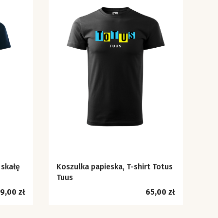
 skałę
Koszulka papieska, T-shirt Totus
Tuus
ena
Cena
9,00 zł
65,00 zł