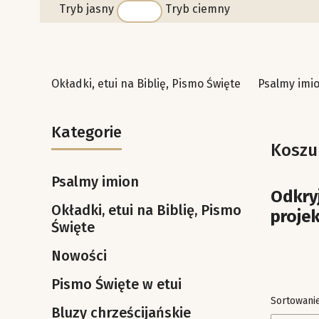
Tryb jasny
Tryb ciemny
Okładki, etui na Biblię, Pismo Święte
Psalmy imi
Kategorie
Koszul
Psalmy imion
Odkryj
Okładki, etui na Biblię, Pismo
projek
Święte
Nowości
Pismo Święte w etui
Lista 
Sortowanie
Bluzy chrześcijańskie