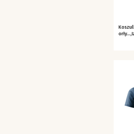
Koszul
orły...,