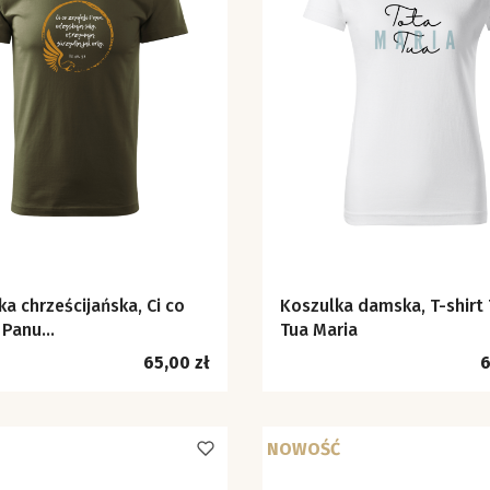
a chrześcijańska, Ci co
Koszulka damska, T-shirt
 Panu...
Tua Maria
Cena
C
65,00 zł
6
NOWOŚĆ