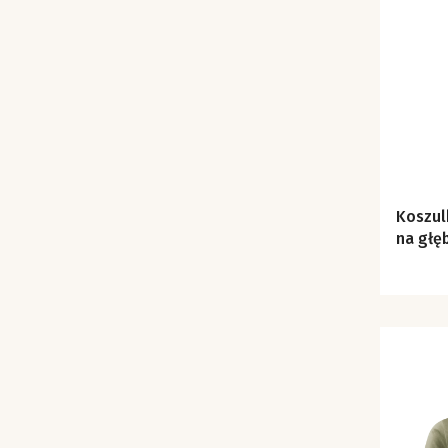
Koszul
na głęb