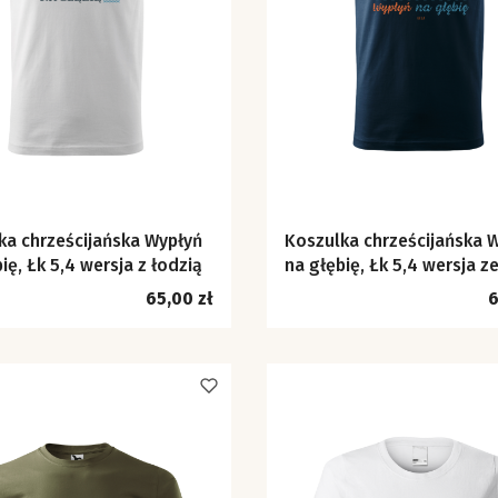
ka chrześcijańska Wypłyń
Koszulka chrześcijańska 
ię, Łk 5,4 wersja z łodzią
na głębię, Łk 5,4 wersja z
znaczkiem
Cena
C
65,00 zł
6