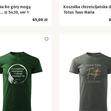
y mogą
Koszulka chrześcijańska 
… Iz 54,10, ver 1
Totus Tuus Maria
Cena
C
65,00 zł
6