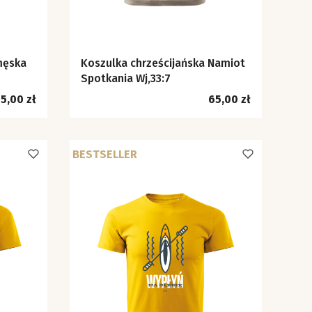
męska
Koszulka chrześcijańska Namiot
Spotkania Wj,33:7
ena
Cena
5,00 zł
65,00 zł
BESTSELLER