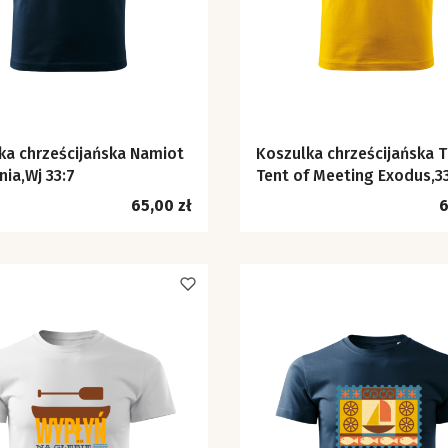
ka chrześcijańska Namiot
Koszulka chrześcijańska 
nia,Wj 33:7
Tent of Meeting Exodus,3
Cena
C
65,00 zł
6