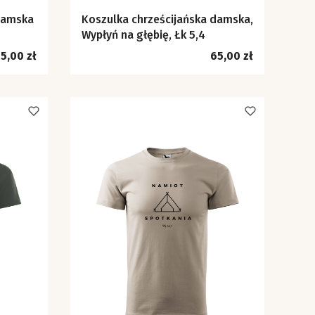
damska
Koszulka chrześcijańska damska,
Wypłyń na głębię, Łk 5,4
ena
Cena
5,00 zł
65,00 zł