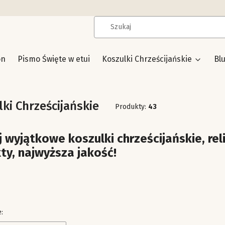
on
Pismo Święte w etui
Koszulki Chrześcijańskie
Bl
ki Chrześcijańskie
Produkty:
43
 wyjątkowe koszulki chrześcijańskie, reli
ty, najwyższa jakość!
produktów
: