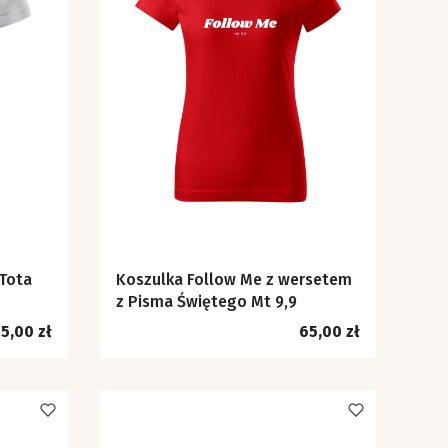
 Tota
Koszulka Follow Me z wersetem
z Pisma Świętego Mt 9,9
ena
Cena
5,00 zł
65,00 zł