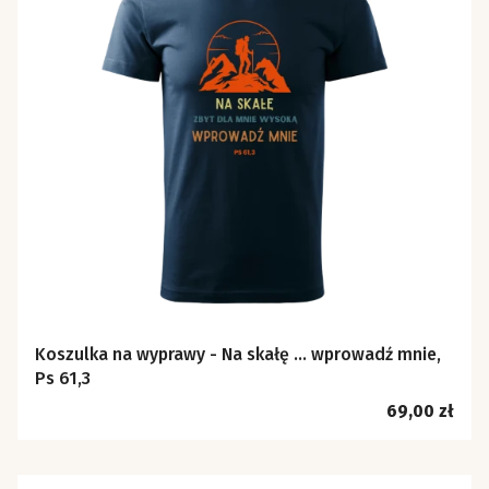
Koszulka na wyprawy - Na skałę ... wprowadź mnie,
Ps 61,3
Cena
69,00 zł