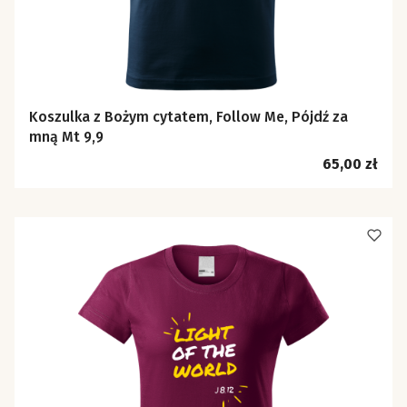
Koszulka z Bożym cytatem, Follow Me, Pójdź za
mną Mt 9,9
Cena
65,00 zł