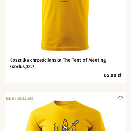
Koszulka chrześcijańska The Tent of Meeting
Exodus,33:7
Cena
65,00 zł
BESTSELLER