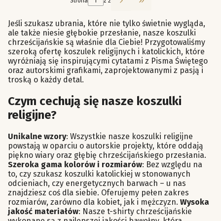
Strona
z 2
Przejdź do ostatniej st
Jeśli szukasz ubrania, które nie tylko świetnie wygląda,
ale także niesie głębokie przesłanie, nasze koszulki
chrześcijańskie są właśnie dla Ciebie! Przygotowaliśmy
szeroką ofertę koszulek religijnych i katolickich, które
wyróżniają się inspirującymi cytatami z Pisma Świętego
oraz autorskimi grafikami, zaprojektowanymi z pasją i
troską o każdy detal.
Czym cechują się nasze koszulki
religijne?
Unikalne wzory
: Wszystkie nasze koszulki religijne
powstają w oparciu o autorskie projekty, które oddają
piękno wiary oraz głębię chrześcijańskiego przesłania.
Szeroka gama kolorów i rozmiarów
: Bez względu na
to, czy szukasz koszulki katolickiej w stonowanych
odcieniach, czy energetycznych barwach – u nas
znajdziesz coś dla siebie. Oferujemy pełen zakres
rozmiarów, zarówno dla kobiet, jak i mężczyzn.
Wysoka
jakość materiałów
: Nasze t-shirty chrześcijańskie
wykonane są z najlepszej jakości bawełny, która