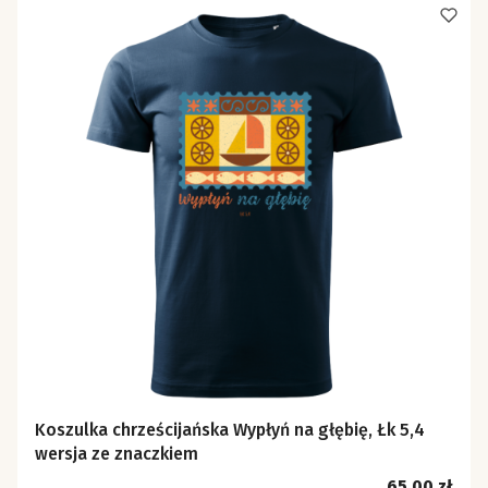
Koszulka chrześcijańska Wypłyń na głębię, Łk 5,4
wersja ze znaczkiem
Cena
65,00 zł