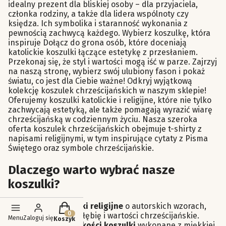
idealny prezent dla bliskiej osoby – dla przyjaciela,
członka rodziny, a także dla lidera wspólnoty czy
księdza. Ich symbolika i staranność wykonania z
pewnością zachwycą każdego. Wybierz koszulkę, która
inspiruje Dołącz do grona osób, które doceniają
katolickie koszulki łączące estetykę z przesłaniem.
Przekonaj się, że styl i wartości mogą iść w parze. Zajrzyj
na naszą stronę, wybierz swój ulubiony fason i pokaż
światu, co jest dla Ciebie ważne! Odkryj wyjątkową
kolekcję koszulek chrześcijańskich w naszym sklepie!
Oferujemy koszulki katolickie i religijne, które nie tylko
zachwycają estetyką, ale także pomagają wyrazić wiarę
chrześcijańską w codziennym życiu. Nasza szeroka
oferta koszulek chrześcijańskich obejmuje t-shirty z
napisami religijnymi, w tym inspirujące cytaty z Pisma
Świętego oraz symbole chrześcijańskie.
Dlaczego warto wybrać nasze
koszulki?
Produkty w koszyku: 0. Zobacz szczegóły
Piękne koszulki religijne
o autorskich wzorach,
które oddają głębię i wartości chrześcijańskie.
Menu
Zaloguj się
Koszyk
Doskonałej jakości koszulki
wykonane z miękkiej