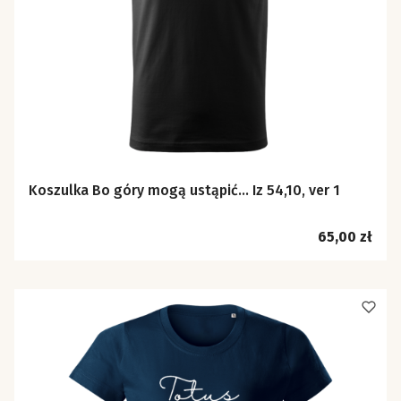
Koszulka Bo góry mogą ustąpić… Iz 54,10, ver 1
Cena
65,00 zł