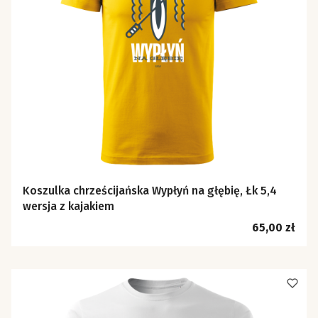
Koszulka chrześcijańska Wypłyń na głębię, Łk 5,4
wersja z kajakiem
Cena
65,00 zł