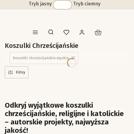
Tryb jasny
Tryb ciemny
Produkty w koszyk
Otwórz wyszukiwarkę
Koszulki Chrześcijańskie
Koszulki chrześcijańskie męskie
27
Filtry
Odkryj wyjątkowe koszulki
chrześcijańskie, religijne i katolickie
– autorskie projekty, najwyższa
jakość!