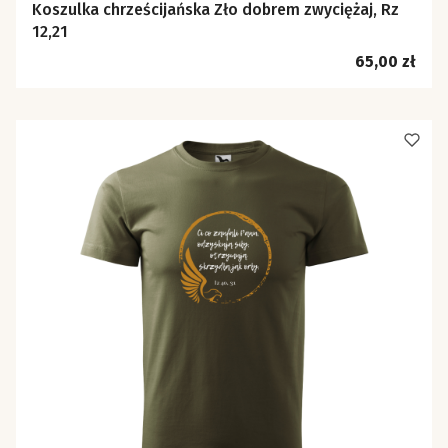
Koszulka chrześcijańska Zło dobrem zwyciężaj, Rz
12,21
Cena
65,00 zł