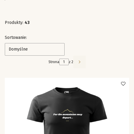
Produkty:
43
Lista produktów
Sortowanie:
Domyślne
Strona
z 2
Następne produkty