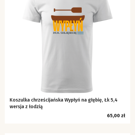
Koszulka chrześcijańska Wypłyń na głębię, Łk 5,4
wersja z łodzią
Cena
65,00 zł