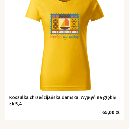
Koszulka chrześcijańska damska, Wypłyń na głębię,
Łk 5,4
Cena
65,00 zł