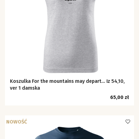
Koszulka For the mountains may depart… Iz 54,10,
ver 1 damska
Cena
65,00 zł
NOWOŚĆ