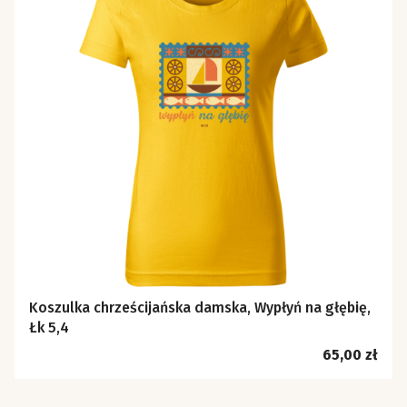
Koszulka chrześcijańska damska, Wypłyń na głębię,
Łk 5,4
Cena
65,00 zł