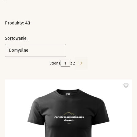
Produkty:
43
Lista produktów
Sortowanie:
Domyślne
Strona
z 2
Następne produkty