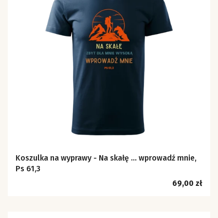
Koszulka na wyprawy - Na skałę ... wprowadź mnie,
Ps 61,3
Cena
69,00 zł