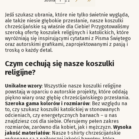
Strona
z 2
Przejdź do ostatniej st
Jeśli szukasz ubrania, które nie tylko świetnie wygląda,
ale także niesie głębokie przesłanie, nasze koszulki
chrześcijańskie są właśnie dla Ciebie! Przygotowaliśmy
szeroką ofertę koszulek religijnych i katolickich, które
wyróżniają się inspirującymi cytatami z Pisma Świętego
oraz autorskimi grafikami, zaprojektowanymi z pasją i
troską o każdy detal.
Czym cechują się nasze koszulki
religijne?
Unikalne wzory
: Wszystkie nasze koszulki religijne
powstają w oparciu o autorskie projekty, które oddają
piękno wiary oraz głębię chrześcijańskiego przesłania.
Szeroka gama kolorów i rozmiarów
: Bez względu na
to, czy szukasz koszulki katolickiej w stonowanych
odcieniach, czy energetycznych barwach – u nas
znajdziesz coś dla siebie. Oferujemy pełen zakres
rozmiarów, zarówno dla kobiet, jak i mężczyzn.
Wysoka
jakość materiałów
: Nasze t-shirty chrześcijańskie
wykonane są z najlepszej jakości bawełny, która