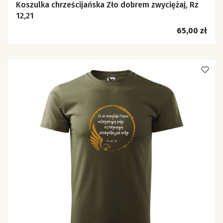
Koszulka chrześcijańska Zło dobrem zwyciężaj, Rz
12,21
Cena
65,00 zł