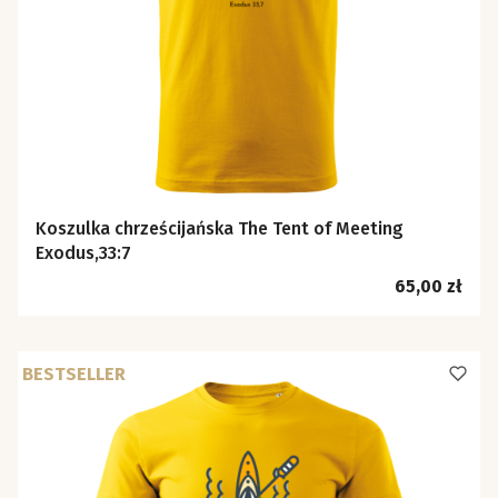
Koszulka chrześcijańska The Tent of Meeting
Exodus,33:7
Cena
65,00 zł
BESTSELLER