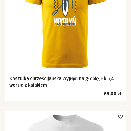
Koszulka chrześcijańska Wypłyń na głębię, Łk 5,4
wersja z kajakiem
Cena
65,00 zł