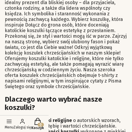
idealny prezent dla bliskiej osoby – dla przyjaciela,
członka rodziny, a także dla lidera wspólnoty czy
księdza. Ich symbolika i staranność wykonania z
pewnością zachwycą każdego. Wybierz koszulkę, która
inspiruje Dołącz do grona osób, które doceniają
katolickie koszulki łączące estetykę z przesłaniem.
Przekonaj się, że styl i wartości mogą iść w parze. Zajrzyj
na naszą stronę, wybierz swój ulubiony fason i pokaż
światu, co jest dla Ciebie ważne! Odkryj wyjątkową
kolekcję koszulek chrześcijańskich w naszym sklepie!
Oferujemy koszulki katolickie i religijne, które nie tylko
zachwycają estetyką, ale także pomagają wyrazić wiarę
chrześcijańską w codziennym życiu. Nasza szeroka
oferta koszulek chrześcijańskich obejmuje t-shirty z
napisami religijnymi, w tym inspirujące cytaty z Pisma
Świętego oraz symbole chrześcijańskie.
Dlaczego warto wybrać nasze
koszulki?
Produkty w koszyku: 0. Zobacz szczegóły
Piękne koszulki religijne
o autorskich wzorach,
które oddają głębię i wartości chrześcijańskie.
Menu
Zaloguj się
Koszyk
Doskonałej jakości koszulki
wykonane z miękkiej