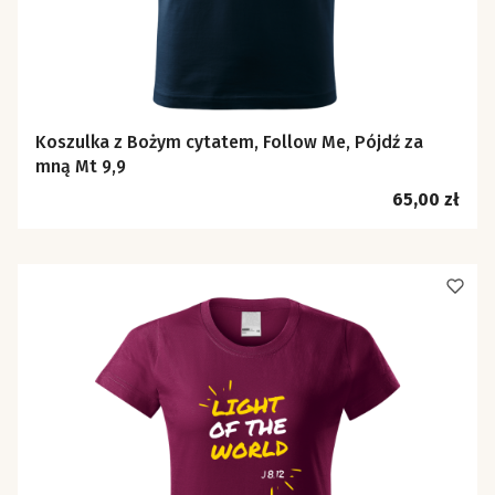
Koszulka z Bożym cytatem, Follow Me, Pójdź za
mną Mt 9,9
Cena
65,00 zł