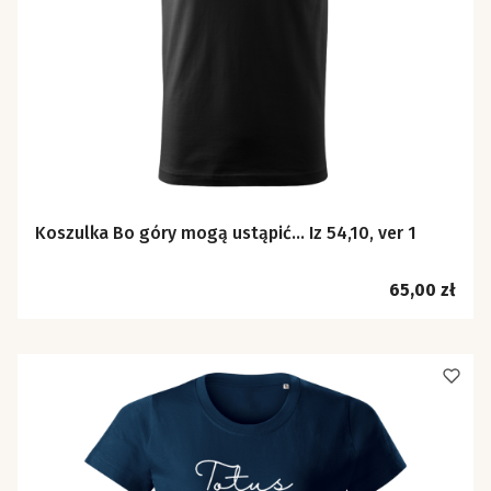
Koszulka Bo góry mogą ustąpić… Iz 54,10, ver 1
Cena
65,00 zł