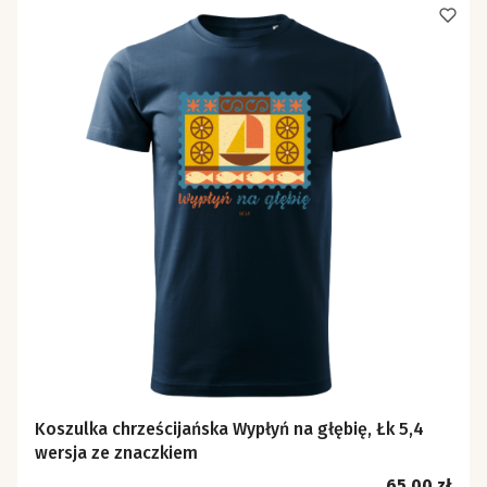
Koszulka chrześcijańska Wypłyń na głębię, Łk 5,4
wersja ze znaczkiem
Cena
65,00 zł