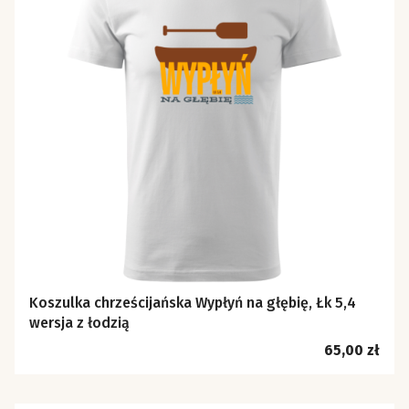
Koszulka chrześcijańska Wypłyń na głębię, Łk 5,4
wersja z łodzią
Cena
65,00 zł