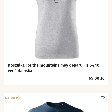
Koszulka For the mountains may depart… Iz 54,10,
ver 1 damska
Cena
65,00 zł
NOWOŚĆ