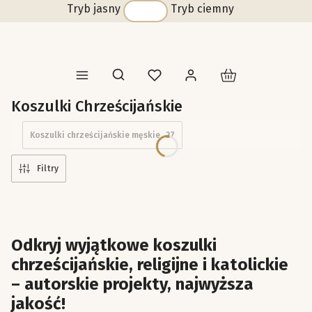
Tryb jasny
Tryb ciemny
Produkty w koszyk
Otwórz wyszukiwarkę
Koszulki Chrześcijańskie
Koszulki chrześcijańskie męskie
27
Filtry
Odkryj wyjątkowe koszulki
chrześcijańskie, religijne i katolickie
– autorskie projekty, najwyższa
jakość!