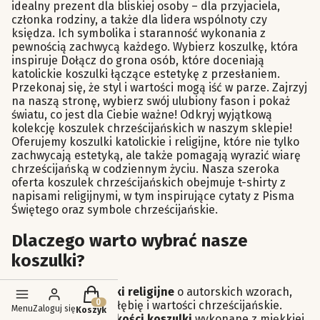
idealny prezent dla bliskiej osoby – dla przyjaciela,
członka rodziny, a także dla lidera wspólnoty czy
księdza. Ich symbolika i staranność wykonania z
pewnością zachwycą każdego. Wybierz koszulkę, która
inspiruje Dołącz do grona osób, które doceniają
katolickie koszulki łączące estetykę z przesłaniem.
Przekonaj się, że styl i wartości mogą iść w parze. Zajrzyj
na naszą stronę, wybierz swój ulubiony fason i pokaż
światu, co jest dla Ciebie ważne! Odkryj wyjątkową
kolekcję koszulek chrześcijańskich w naszym sklepie!
Oferujemy koszulki katolickie i religijne, które nie tylko
zachwycają estetyką, ale także pomagają wyrazić wiarę
chrześcijańską w codziennym życiu. Nasza szeroka
oferta koszulek chrześcijańskich obejmuje t-shirty z
napisami religijnymi, w tym inspirujące cytaty z Pisma
Świętego oraz symbole chrześcijańskie.
Dlaczego warto wybrać nasze
koszulki?
Produkty w koszyku: 0. Zobacz szczegóły
Piękne koszulki religijne
o autorskich wzorach,
które oddają głębię i wartości chrześcijańskie.
Menu
Zaloguj się
Koszyk
Doskonałej jakości koszulki
wykonane z miękkiej