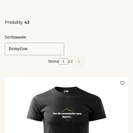
Produkty:
43
Lista produktów
Sortowanie:
Domyślne
Strona
z 2
Następne produkty