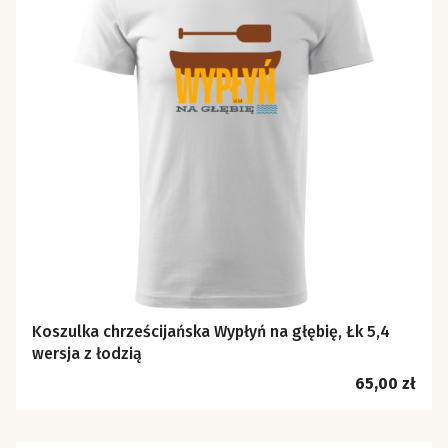
Koszulka chrześcijańska Wypłyń na głębię, Łk 5,4
wersja z łodzią
Cena
65,00 zł