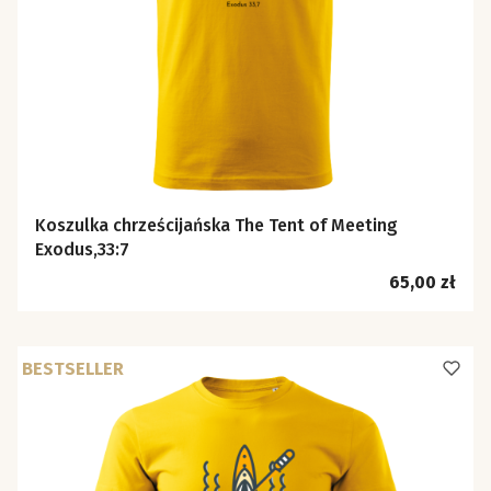
Koszulka chrześcijańska The Tent of Meeting
Exodus,33:7
Cena
65,00 zł
BESTSELLER