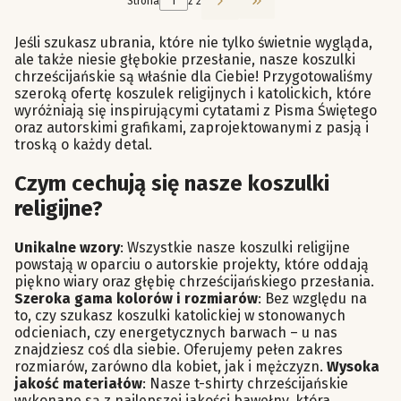
Strona
z 2
Przejdź do ostatniej st
Jeśli szukasz ubrania, które nie tylko świetnie wygląda,
ale także niesie głębokie przesłanie, nasze koszulki
chrześcijańskie są właśnie dla Ciebie! Przygotowaliśmy
szeroką ofertę koszulek religijnych i katolickich, które
wyróżniają się inspirującymi cytatami z Pisma Świętego
oraz autorskimi grafikami, zaprojektowanymi z pasją i
troską o każdy detal.
Czym cechują się nasze koszulki
religijne?
Unikalne wzory
: Wszystkie nasze koszulki religijne
powstają w oparciu o autorskie projekty, które oddają
piękno wiary oraz głębię chrześcijańskiego przesłania.
Szeroka gama kolorów i rozmiarów
: Bez względu na
to, czy szukasz koszulki katolickiej w stonowanych
odcieniach, czy energetycznych barwach – u nas
znajdziesz coś dla siebie. Oferujemy pełen zakres
rozmiarów, zarówno dla kobiet, jak i mężczyzn.
Wysoka
jakość materiałów
: Nasze t-shirty chrześcijańskie
wykonane są z najlepszej jakości bawełny, która