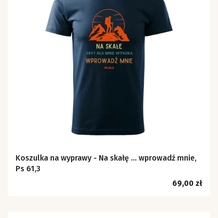
Koszulka na wyprawy - Na skałę ... wprowadź mnie,
Ps 61,3
Cena
69,00 zł