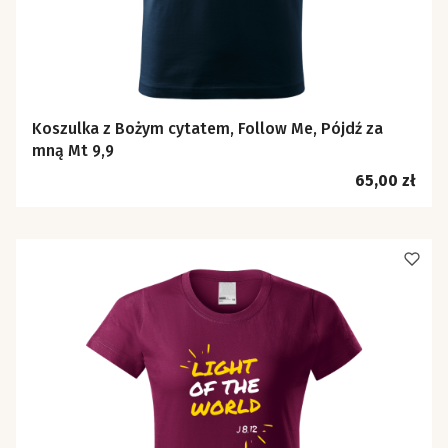
Koszulka z Bożym cytatem, Follow Me, Pójdź za
mną Mt 9,9
Cena
65,00 zł