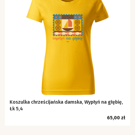
Koszulka chrześcijańska damska, Wypłyń na głębię,
Łk 5,4
Cena
65,00 zł