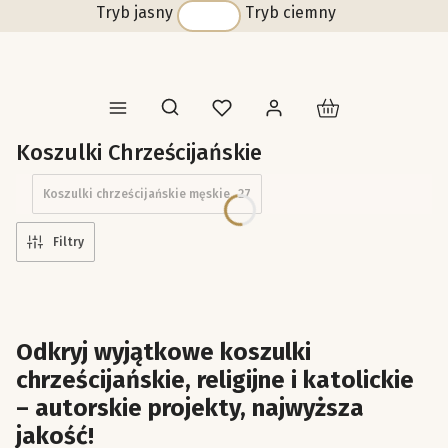
Tryb jasny
Tryb ciemny
Produkty w koszyk
Otwórz wyszukiwarkę
Koszulki Chrześcijańskie
Koszulki chrześcijańskie męskie
27
Filtry
Odkryj wyjątkowe koszulki
chrześcijańskie, religijne i katolickie
– autorskie projekty, najwyższa
jakość!