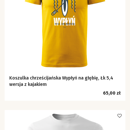
Koszulka chrześcijańska Wypłyń na głębię, Łk 5,4
wersja z kajakiem
Cena
65,00 zł