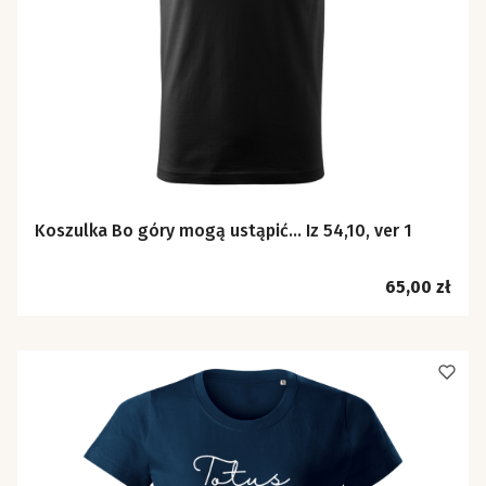
Koszulka Bo góry mogą ustąpić… Iz 54,10, ver 1
Cena
65,00 zł