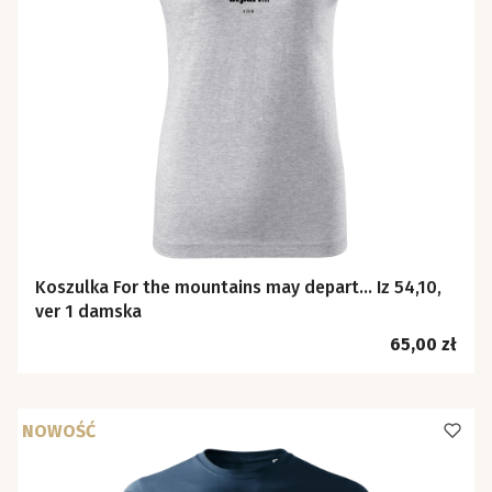
Koszulka For the mountains may depart… Iz 54,10,
ver 1 damska
Cena
65,00 zł
NOWOŚĆ