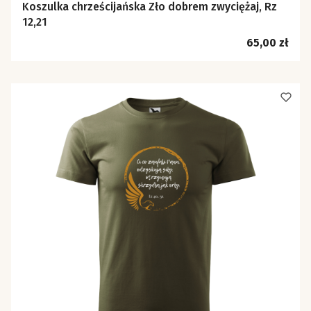
Koszulka chrześcijańska Zło dobrem zwyciężaj, Rz
12,21
Cena
65,00 zł