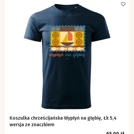
Koszulka chrześcijańska Wypłyń na głębię, Łk 5,4
wersja ze znaczkiem
Cena
65,00 zł