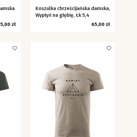
damska
Koszulka chrześcijańska damska,
Wypłyń na głębię, Łk 5,4
ena
Cena
5,00 zł
65,00 zł