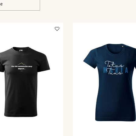
ne
kie