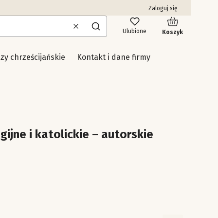
Zaloguj się
Produkty w kosz
Wyczyść
Szukaj
Ulubione
Koszyk
uzy chrześcijańskie
Kontakt i dane firmy
gijne i katolickie – autorskie