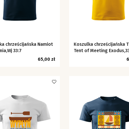
ka chrześcijańska Namiot
Koszulka chrześcijańska 
nia,Wj 33:7
Tent of Meeting Exodus,3
Cena
C
65,00 zł
6