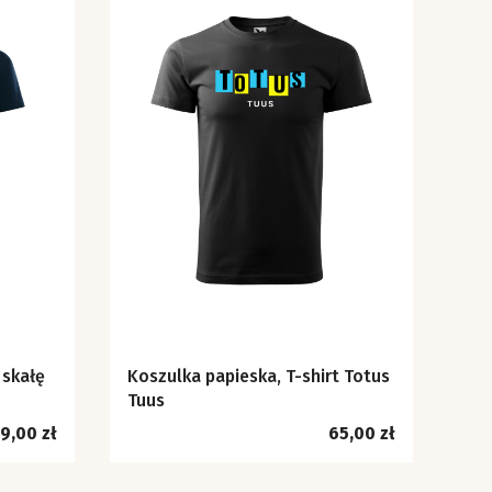
 skałę
Koszulka papieska, T-shirt Totus
Tuus
ena
Cena
9,00 zł
65,00 zł