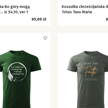
y mogą
Koszulka chrześcijańska 
… Iz 54,10, ver 1
Totus Tuus Maria
Cena
C
65,00 zł
6