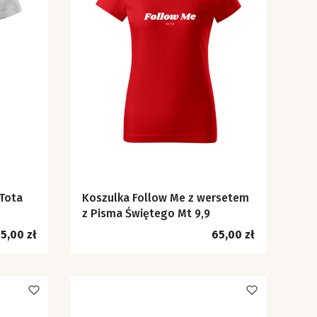
 Tota
Koszulka Follow Me z wersetem
z Pisma Świętego Mt 9,9
ena
Cena
5,00 zł
65,00 zł