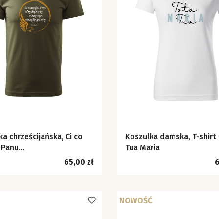
a chrześcijańska, Ci co
Koszulka damska, T-shirt
 Panu...
Tua Maria
Cena
C
65,00 zł
6
NOWOŚĆ