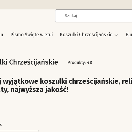
on
Pismo Święte w etui
Koszulki Chrześcijańskie
Bl
ki Chrześcijańskie
Produkty:
43
 wyjątkowe koszulki chrześcijańskie, reli
ty, najwyższa jakość!
produktów
: