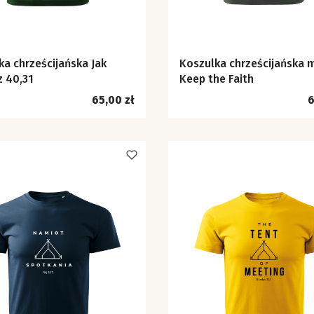
ka chrześcijańska Jak
Koszulka chrześcijańska 
Iz 40,31
Keep the Faith
Cena
C
65,00 zł
6