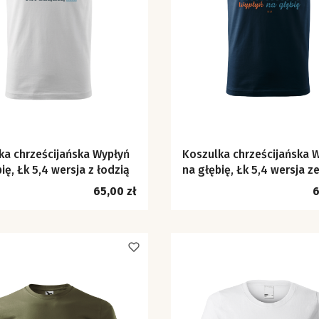
ka chrześcijańska Wypłyń
Koszulka chrześcijańska 
ię, Łk 5,4 wersja z łodzią
na głębię, Łk 5,4 wersja z
znaczkiem
Cena
C
65,00 zł
6