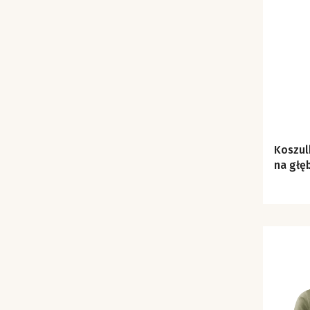
Koszul
na głęb