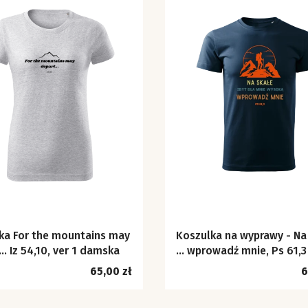
ka For the mountains may
Koszulka na wyprawy - Na
… Iz 54,10, ver 1 damska
... wprowadź mnie, Ps 61,3
Cena
C
65,00 zł
6