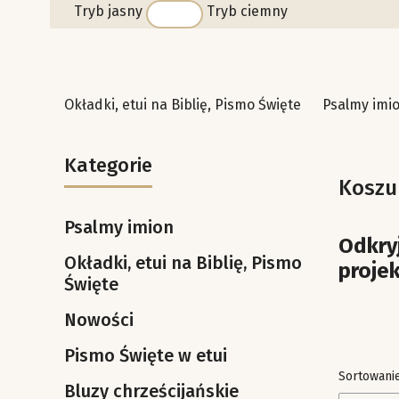
Tryb jasny
Tryb ciemny
Okładki, etui na Biblię, Pismo Święte
Psalmy imi
Kategorie
Koszul
Psalmy imion
Odkryj
Okładki, etui na Biblię, Pismo
projek
Święte
Nowości
Pismo Święte w etui
Lista 
Sortowanie
Bluzy chrześcijańskie