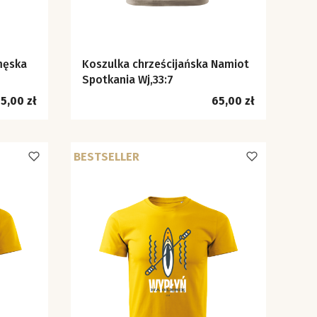
męska
Koszulka chrześcijańska Namiot
Spotkania Wj,33:7
ena
Cena
5,00 zł
65,00 zł
BESTSELLER