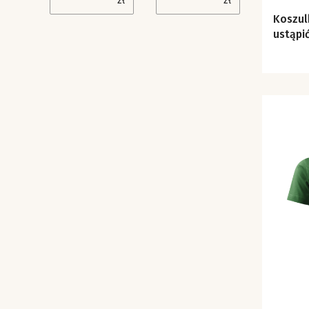
zł
zł
Koszulka Bo gór
ustąpić