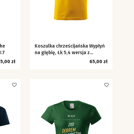
The
Koszulka chrześcijańska Wypłyń
3:7
na głębię, Łk 5,4 wersja z
kajakiem
ena
Cena
5,00 zł
65,00 zł