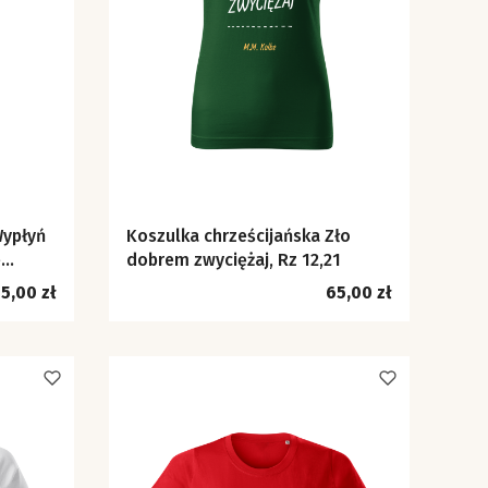
Wypłyń
Koszulka chrześcijańska Zło
e
dobrem zwyciężaj, Rz 12,21
ena
Cena
5,00 zł
65,00 zł