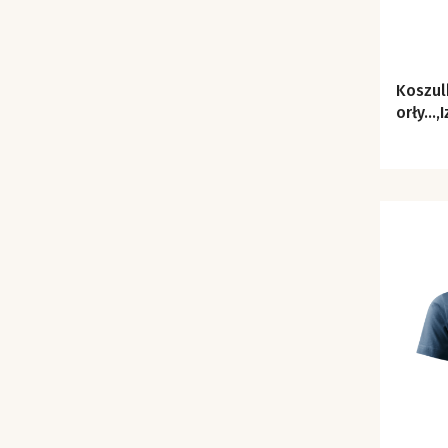
Koszul
orły...,